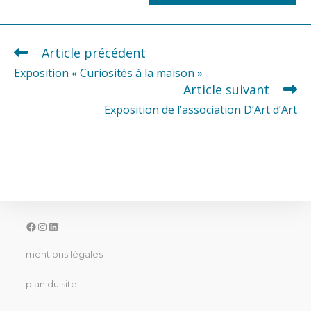
site
(facultatif)
Article précédent
READ
MORE
Exposition « Curiosités à la maison »
ARTICLES
Article suivant
Exposition de l’association D’Art d’Art
facebook
instagram
linkedin
mentions légales
plan du site