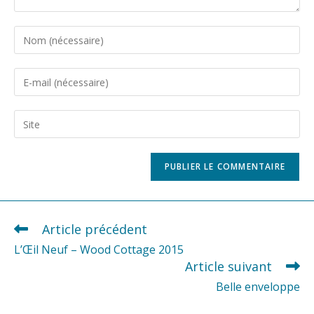
Enter
your
name
Enter
or
your
username
email
Saisir
to
address
l’URL
comment
to
de
comment
votre
site
(facultatif)
Article précédent
READ
MORE
L’Œil Neuf – Wood Cottage 2015
ARTICLES
Article suivant
Belle enveloppe