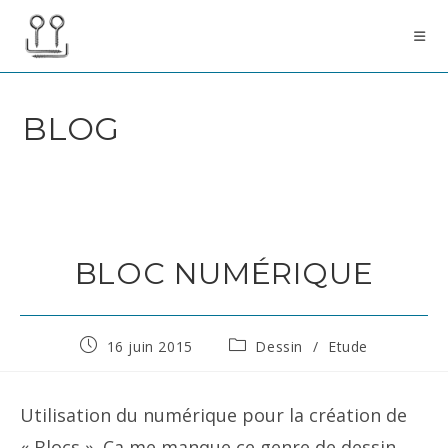
Skip
to
content
BLOG
BLOC NUMÉRIQUE
Publication
Post
16 juin 2015
Dessin
/
Etude
publiée :
category:
Utilisation du numérique pour la création de
« Blocs ». Ca me manque ce genre de dessin.