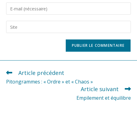
name
Enter
or
your
username
email
Saisir
to
address
l’URL
comment
to
de
comment
votre
site
(facultatif)
Article précédent
READ
MORE
Pitongrammes : « Ordre » et « Chaos »
ARTICLES
Article suivant
Empilement et équilibre