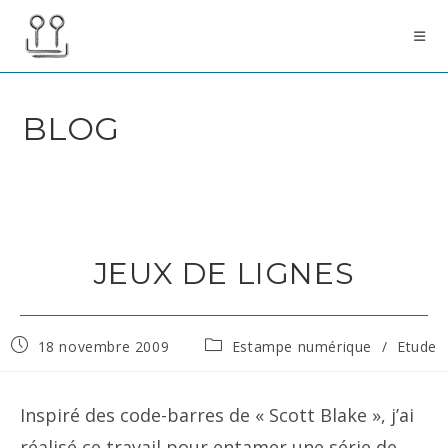
Skip
to
content
BLOG
JEUX DE LIGNES
Publication
Post
18 novembre 2009
Estampe numérique
/
Etude
publiée :
category:
Inspiré des code-barres de « Scott Blake », j’ai
réalisé ce travail pour entamer une série de