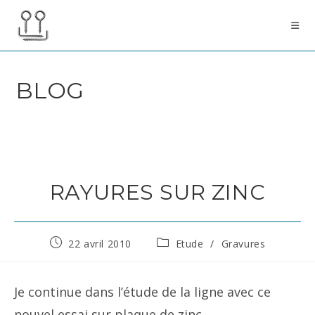
Skip
to
content
BLOG
RAYURES SUR ZINC
Publication
Post
22 avril 2010
Etude
/
Gravures
publiée :
category:
Je continue dans l’étude de la ligne avec ce
nouvel essai sur plaque de zinc.