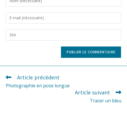
your
name
Enter
or
your
username
email
Saisir
to
address
l’URL
comment
to
de
comment
votre
site
(facultatif)
Article précédent
READ
MORE
Photographie en pose longue
ARTICLES
Article suivant
Tracer un bleu