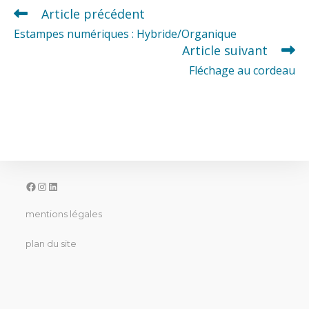
Article précédent
READ
MORE
Estampes numériques : Hybride/Organique
ARTICLES
Article suivant
Fléchage au cordeau
facebook
instagram
linkedin
mentions légales
plan du site