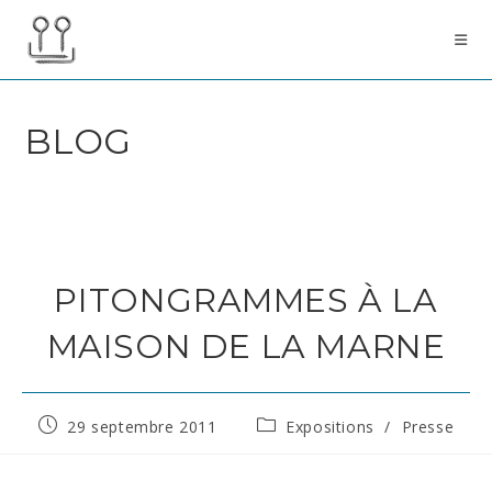
Skip
to
content
BLOG
PITONGRAMMES À LA
MAISON DE LA MARNE
Publication
Post
29 septembre 2011
Expositions
/
Presse
publiée :
category: