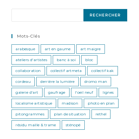
rechercher
RECHERCHER
Mots-Clés
arabesque
art en gaume
art maigre
ateliers d'artistes
banc à soi
bloc
collaboration
collectif artmeta
collectif kak
cordeau
derrière la lumière
dromo man
galerie d'art
gaufrage
l'oeil neuf
lignes
localisme artistique
madison
photo en plan
pitongrammes
plan de situation
rethel
résidu maille & trame
sténopé